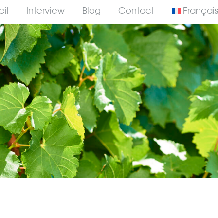
il
Interview
Blog
Contact
Français